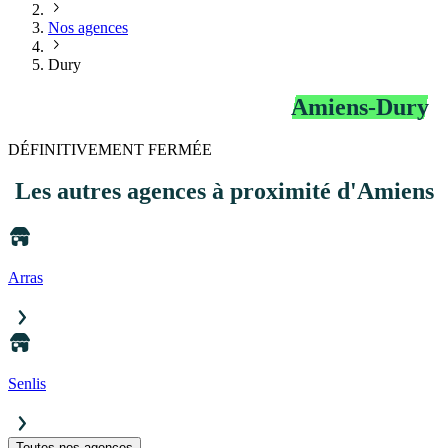
Nos agences
Dury
Agence Télépéage Bip&Go
Amiens-Dury
DÉFINITIVEMENT FERMÉE
Les autres agences
à proximité d'Amiens
Arras
Senlis
Toutes nos agences