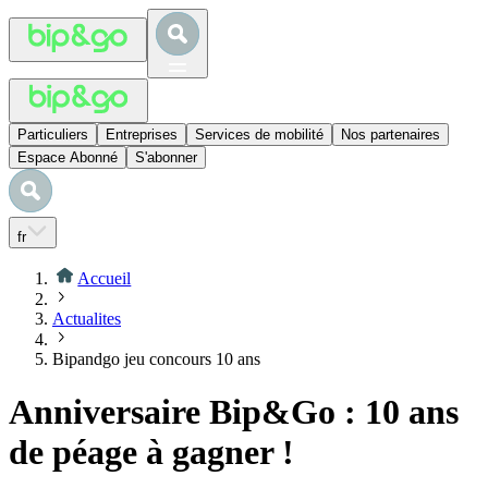
Particuliers
Entreprises
Services de mobilité
Nos partenaires
Espace Abonné
S'abonner
fr
Accueil
Actualites
Bipandgo jeu concours 10 ans
Anniversaire Bip&Go : 10 ans
de péage à gagner !