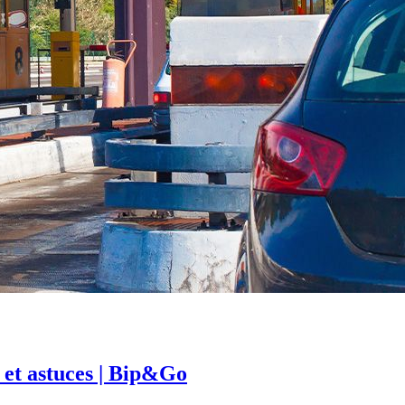
 et astuces | Bip&Go