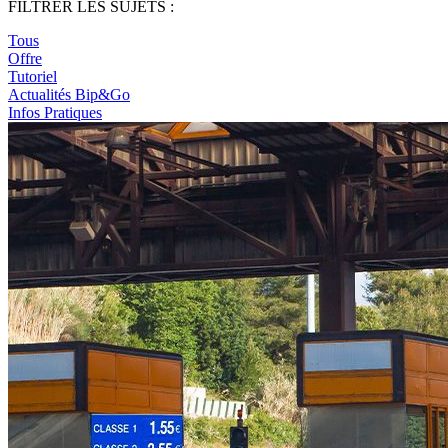
FILTRER LES SUJETS :
Tous
Offre
Tutoriel
Actualités Bip&Go
Infos Pratiques