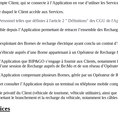
pte Client, qui se connecte à l’Application en vue d’utiliser les Service
 duquel le Client accède aux Services.
rsonnel telles que définies à l'article 2 " Définitions" des CGU de l'A
le depuis l’Application permettant de retracer l’ensemble des Recharges e
exploitant des Bornes de recharge électrique ayant conclu un contrat d’
 Véhicule auprès d’une Borne appartenant à un Opérateur de Recharge fa
l’Application que BIP&GO s’engage à fournir aux Clients, notamment la 
n d’une session de Recharge auprès de Be:Mo et de son réseau d’Opérat
l’Application comprenant plusieurs Bornes, gérée par un Opérateur de R
et consulter l’Application depuis un terminal ou téléphone mobile comp
 privatif du Client (véhicule de tourisme, véhicule utilitaire), ainsi que
ettant le branchement et la recharge du véhicule, notamment les câble
ices