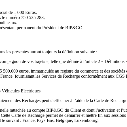
social de 1 000 Euros,
us le numéro 750 535 288,
oulineaux.
présentant permanent du Président de BIP&GO.
ns les présentes auront toujours la définition suivante :
agnon de vos trajets », telle que définie à l’article 2 « Définitions 
e 5 500.000 euros, immatriculée au registre du commerce et des sociétés 
e, fournissant les Services de Recharge conformément aux CGS Be:Mo
s Véhicules Electriques
aiement des Recharges peut s’effectuer à l’aide de la Carte de Recharge
nnelle rattachée au compte BIP&GO du Client et dont l’activation et l’u
 Cette Carte de Recharge permet de démarrer et mettre fin aux sessions 
st le suivant : France, Pays-Bas, Belgique, Luxembourg.