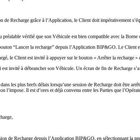
e Recharge grâce à l’Application, le Client doit impérativement s’équip
u préalable vérifié que son Véhicule est bien compatible avec la Borne
e bouton “Lancer la recharge” depuis l’Application BIP&GO. Le Client es
gé, le Client est invité à appuyer sur le bouton « Arrêter la recharge »
i est invité à débrancher son Véhicule. Un écran de fin de Recharge s’af
dans les plus brefs délais lorsqu’une session de Recharge doit être arr
ion l’impose. Il est d’ores et déjà convenu entre les Parties que l’Opér
charge,
on de Recharge depuis l’Application BIP&GO, en sélectionnant la prest