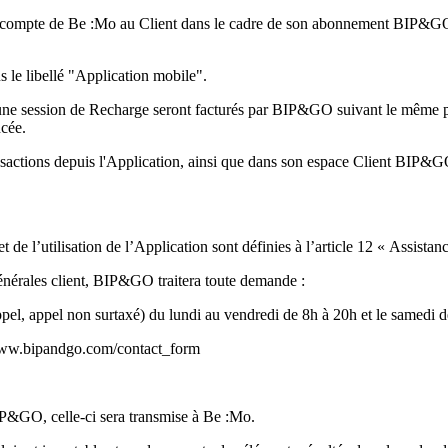
compte de Be :Mo au Client dans le cadre de son abonnement BIP&GO au
 le libellé "Application mobile".
 à une session de Recharge seront facturés par BIP&GO suivant le même pri
ncée.
ansactions depuis l'Application, ainsi que dans son espace Client BIP&GO
t de l’utilisation de l’Application sont définies à l’article 12 « Assist
générales client, BIP&GO traitera toute demande :
el, appel non surtaxé) du lundi au vendredi de 8h à 20h et le samedi de
//www.bipandgo.com/contact_form
BIP&GO, celle-ci sera transmise à Be :Mo.