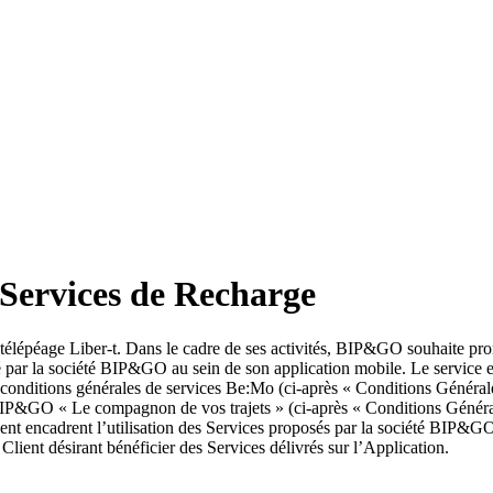
 Services de Recharge
télépéage Liber-t. Dans le cadre de ses activités, BIP&GO souhaite pro
é par la société BIP&GO au sein de son application mobile. Le service e
 conditions générales de services Be:Mo (ci-après « Conditions Génér
le BIP&GO « Le compagnon de vos trajets » (ci-après « Conditions Géné
nt encadrent l’utilisation des Services proposés par la société BIP&GO.
lient désirant bénéficier des Services délivrés sur l’Application.