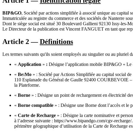
Article 1 —
Identification légale
BIP&GO
, Société par actions simplifiée à associé unique au capital 
Immatriculée au registre du commerce et des sociétés de Nanterre so
Dont le siège social est situé 30 Boulevard Gallieni 92130 Issy-les-M
Le Directeur de la publication est Vincent FANGUET en tant que re
Article 2 —
Définitions
Les termes suivants qu'ils soient employés au singulier ou au pluriel da
«
Application
»
:
Désigne l’application mobile BIP&GO « Le comp
«
Be:Mo
» : Société par Actions Simplifiée au capital social d
110 Esplanade du Général de Gaulle 92400 COURBEVOIE – Franc
la Plateforme.
«
Borne
» : Désigne un point de rechargement en électricité de
«
Borne compatible
» : Désigne une Borne dont l’accès et le p
«
Carte de Recharge
» : Désigne la carte nominative et perso
à l’adresse suivante : https://www.bipandgo.com/cgv-recharge/.
périmètre géographique d’utilisation de la Carte de Recharge e