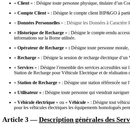
«
Client
» : Désigne toute personne physique, titulaire d’un Com
«
Compte Client
» : Désigne le compte client BIP&GO à partir
«
Données Personnelles
» : Désigne les Données à Caractère Pe
«
Historique de Recharge
» : Désigne le compte-rendu accessib
informations sur la Borne utilisée.
«
Opérateur de Recharge
»
:
Désigne toute personne morale, 
«
Recharge
» : Désigne la session de recharge électrique d’un
«
Services
» : Désigne l’ensemble des services accessibles sur 
Station de Recharge pour Véhicule Electrique et de réalisatio
«
Station de Recharge
» : Désigne une station référencée sur 
« Utilisateur »
: Désigne toute personne qui viendrait naviguer 
«
Véhicule électrique
» ou «
Véhicule
» : Désigne tout véhicule
pour les véhicules électriques les équipements homologués perm
Article 3 —
Description générales des Serv