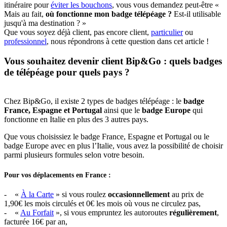
itinéraire pour
éviter les bouchons
, vous vous demandez peut-être «
Mais au fait,
où fonctionne mon badge télépéage ?
Est-il utilisable
jusqu'à ma destination ? »
Que vous soyez déjà client, pas encore client,
particulier
ou
professionnel
, nous répondrons à cette question dans cet article !
Vous souhaitez devenir client Bip&Go : quels badges
de télépéage pour quels pays ?
Chez Bip&Go, il existe 2 types de badges télépéage : le
badge
France, Espagne et Portugal
ainsi que le
badge Europe
qui
fonctionne en Italie en plus des 3 autres pays.
Que vous choisissiez le badge France, Espagne et Portugal ou le
badge Europe avec en plus l’Italie, vous avez la possibilité de choisir
parmi plusieurs formules selon votre besoin.
Pour vos déplacements en France :
- «
À la Carte
» si vous roulez
occasionnellement
au prix de
1,90€ les mois circulés et 0€ les mois où vous ne circulez pas,
- «
Au Forfait
», si vous empruntez les autoroutes
régulièrement
,
facturée 16€ par an,