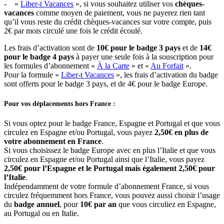
- «
Liber-t Vacances
», si vous souhaitez utiliser vos
chèques-
vacances
comme moyen de paiement, vous ne payerez rien tant
qu’il vous reste du crédit chèques-vacances sur votre compte, puis
2€ par mois circulé une fois le crédit écoulé.
Les frais d’activation sont de
10€ pour le badge 3 pays
et de
14€
pour le badge 4 pays
à payer une seule fois à la souscription pour
les formules d’abonnement «
À la Carte
» et «
Au Forfait
».
Pour la formule «
Liber-t Vacances
», les frais d’activation du badge
sont offerts pour le badge 3 pays, et de 4€ pour le badge Europe.
Pour vos déplacements hors France :
Si vous optez pour le badge France, Espagne et Portugal et que vous
circulez en Espagne et/ou Portugal, vous payez
2,50€ en plus de
votre abonnement en France
.
Si vous choisissez le badge Europe avec en plus l’Italie et que vous
circulez en Espagne et/ou Portugal ainsi que l’Italie, vous payez
2,50€ pour l’Espagne et le Portugal mais également 2,50€ pour
l’Italie
.
Indépendamment de votre formule d’abonnement France, si vous
circulez fréquemment hors France, vous pouvez aussi choisir l’usage
du
badge annuel
, pour
10€ par an
que vous circuliez en Espagne,
au Portugal ou en Italie.